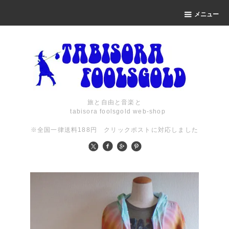
メニュー
旅と自由と音楽と
tabisora foolsgold web-shop
※全国一律送料188円 クリックポストに対応しました