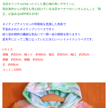
当店オリジナルのゆったりした着心地の良いデザインに、
現在海外からの受注も増え続けている当店オーナーのハンサムさんこと「我
王」が染めるHIPPIES DYE!
ネイティブアメリカンの羽模様を意識した色彩で
手染めされたネイティブシリーズです☆
絞り染め独特の繊細な色合いで一期一会の模様を彩ります☆
是非手にとってご覧になっていただきたいハンドメイドシリーズです。
Lサイズ
肩幅 約52cm、袖ぐり 約48cm、袖丈 約62cm、袖口 約20cm、
身幅 約54cm、裾幅 約54cm、
丈 約68cm
コットン100%