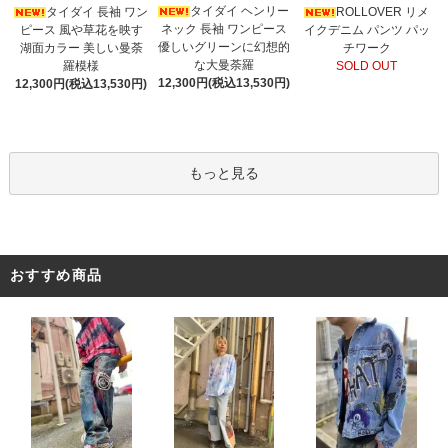
タイダイ ヘンリー
タイダイ 長袖 ワン
ROLLOVER リメ
ネック 長袖 ワンピース
ピース 風や草花を映す
イクデニム パンツ パッ
優しいグリーンに幻想的
湖面カラー 美しい曼荼
チワーク
な大曼荼羅
羅模様
SOLD OUT
12,300円(税込13,530円)
12,300円(税込13,530円)
もっと見る
おすすめ商品