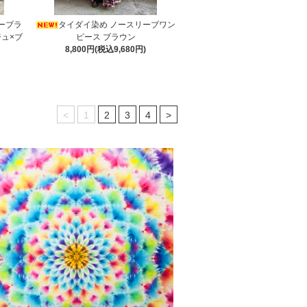
ーブラ
タイダイ染め ノースリーブワン
ジュ×ブ
ピース ブラウン
8,800円(税込9,680円)
<
1
2
3
4
>