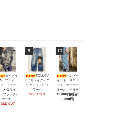
9
10
タイダイ
ROLLOV
ハンドペ
め プルオー
ER リメイクデニ
イント サロペ
バー フーデ
ム パンツ パッチ
ット オーバー
 XXLサイ
ワーク
オール 手描き
 ブラック×
SOLD OUT
15,000円(税込1
カーキ
6,500円)
SOLD OUT