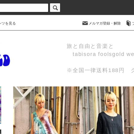
ンツを見る
メルマガ登録・解除
旅と自由と音楽と
tabisora foolsgold w
※全国一律送料188円