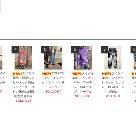
4
5
6
7
8
LOV
タイダイ
ROLLOV
タイダイ
タイダイ
クデニ
染め 新型ヘン
ER リメイクデニ
染め プルオー
染め スウェッ
染
パッチ
リーネック長袖
ム パンツ パッチ
バー フーデ
トパンツ Lサイ
ワンピース 優
ワーク
ィ XXLサイ
ズ BLACK ム
ィ
T
しい朱色に幻想
SOLD OUT
ズ パープル
ラ染め
ズ
的な大曼荼羅
SOLD OUT
SOLD OUT
SOLD OUT