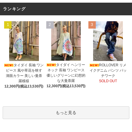
ランキング
1
2
3
タイダイ ヘンリー
タイダイ 長袖 ワン
ROLLOVER リメ
ネック 長袖 ワンピース
ピース 風や草花を映す
イクデニム パンツ パッ
優しいグリーンに幻想的
湖面カラー 美しい曼荼
チワーク
な大曼荼羅
羅模様
SOLD OUT
12,300円(税込13,530円)
12,300円(税込13,530円)
もっと見る