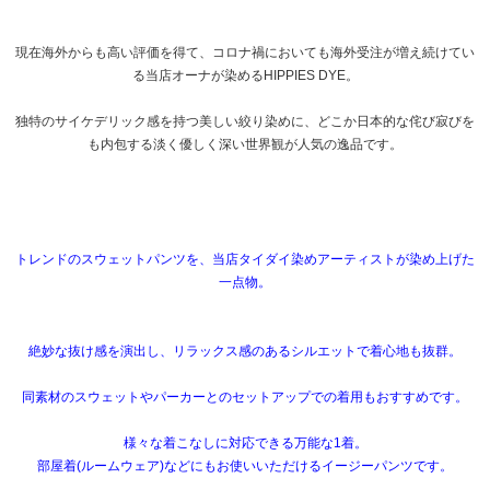
現在海外からも高い評価を得て、コロナ禍においても海外受注が増え続けてい
る当店オーナが染めるHIPPIES DYE。
独特のサイケデリック感を持つ美しい絞り染めに、どこか日本的な侘び寂びを
も内包する淡く優しく深い世界観が人気の逸品です。
トレンドのスウェットパンツを、当店タイダイ染めアーティストが染め上げた
一点物。
絶妙な抜け感を演出し、リラックス感のあるシルエットで着心地も抜群。
同素材のスウェットやパーカーとのセットアップでの着用もおすすめです。
様々な着こなしに対応できる万能な1着。
部屋着(ルームウェア)などにもお使いいただけるイージーパンツです。