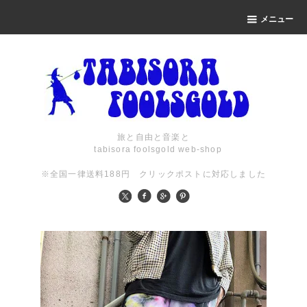
メニュー
旅と自由と音楽と
tabisora foolsgold web-shop
※全国一律送料188円 クリックポストに対応しました