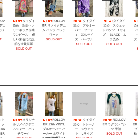
LOV
タイダイ
ROLLOV
タイダイ
タイダイ
クデニ
染め 新型ヘン
ER リメイクデニ
染め プルオー
染め スウェッ
染
パッチ
リーネック長袖
ム パンツ パッチ
バー フーデ
トパンツ Lサイ
ワンピース 優
ワーク
ィ XXLサイ
ズ BLACK ム
ィ
T
しい朱色に幻想
SOLD OUT
ズ パープル
ラ染め
ズ
的な大曼荼羅
SOLD OUT
SOLD OUT
SOLD OUT
ント
オリジナ
ROLLOV
タイダイ
ROLLOV
ケッ
ルリメイクデニ
ER 13th VINYL
染め トレーナ
ER ラグラン Tシ
ER
Cha
ムシャツ パッ
プルオーバー パ
ー スウェッ
ャツ 半袖
ブ
VER
チワーク
ーカー ホワイト
ト Lサイズ
SOLD OUT
袖