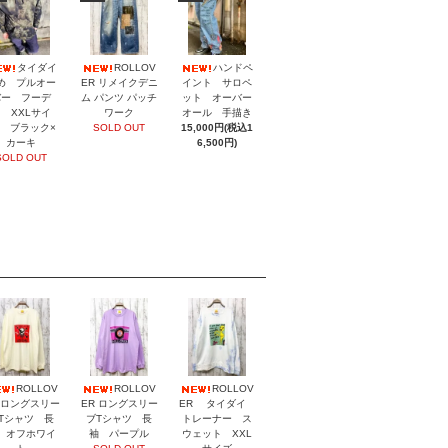
タイダイ
ROLLOV
ハンドペ
め プルオー
ER リメイクデニ
イント サロペ
バー フーデ
ム パンツ パッチ
ット オーバー
 XXLサイ
ワーク
オール 手描き
 ブラック×
SOLD OUT
15,000円(税込1
カーキ
6,500円)
SOLD OUT
ROLLOV
ROLLOV
ROLLOV
 ロングスリー
ER ロングスリー
ER タイダイ
Tシャツ 長
ブTシャツ 長
トレーナー ス
 オフホワイ
袖 パープル
ウェット XXL