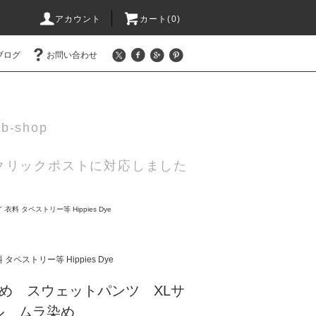
アカウント
カート(0)
ブログ
お問い合わせ
eb-shop
 クリックポストに対応しました
衣料 タペストリー等 Hippies Dye
ツ
タペストリー等 Hippies Dye
め スウェットパンツ XLサ
ル ムラ染め