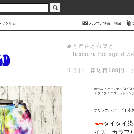
ンツを見る
メルマガ登録・解除
旅と自由と音楽と
tabisora foolsgold w
※全国一律送料188円
ホーム
>
オリジナル タイダイ 
>
タイダイ スウェットパン
オリジナル タイダイ 衣料 
タイダイ染
イズ カラフ