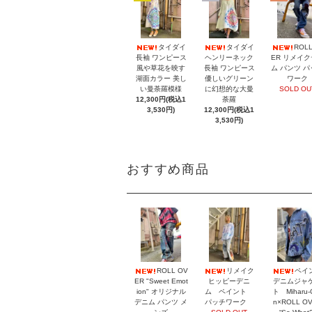
タイダイ
タイダイ
ROL
長袖 ワンピース
ヘンリーネック
ER リメイ
風や草花を映す
長袖 ワンピース
ム パンツ 
湖面カラー 美し
優しいグリーン
ワーク
い曼荼羅模様
に幻想的な大曼
SOLD OU
12,300円(税込1
荼羅
3,530円)
12,300円(税込1
3,530円)
おすすめ商品
ROLL OV
リメイク
ペイ
ER "Sweet Emot
ヒッピーデニ
デニムジャ
ion" オリジナル
ム ペイント
ト Miharu-
デニム パンツ メ
パッチワーク
n×ROLL O