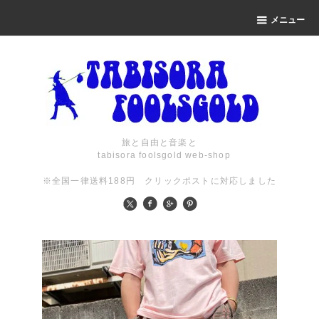
メニュー
旅と自由と音楽と
tabisora foolsgold web-shop
※全国一律送料188円 クリックポストに対応しました