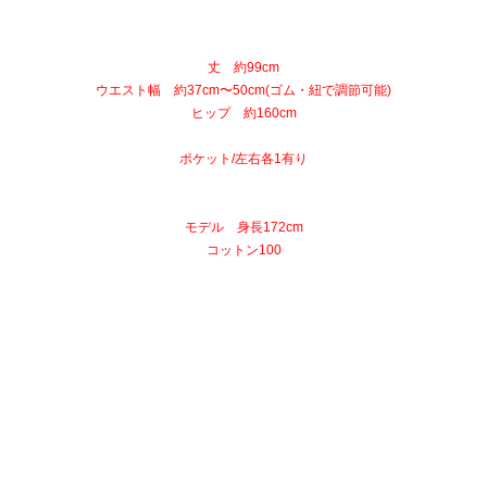
丈 約99cm
ウエスト幅 約37cm〜50cm(ゴム・紐で調節可能)
ヒップ 約160cm
ポケット/左右各1有り
モデル 身長172cm
コットン100