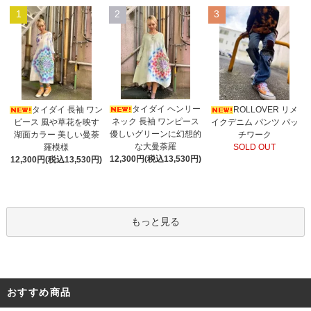
1
2
3
タイダイ ヘンリー
タイダイ 長袖 ワン
ROLLOVER リメ
ネック 長袖 ワンピース
ピース 風や草花を映す
イクデニム パンツ パッ
優しいグリーンに幻想的
湖面カラー 美しい曼荼
チワーク
な大曼荼羅
羅模様
SOLD OUT
12,300円(税込13,530円)
12,300円(税込13,530円)
もっと見る
おすすめ商品