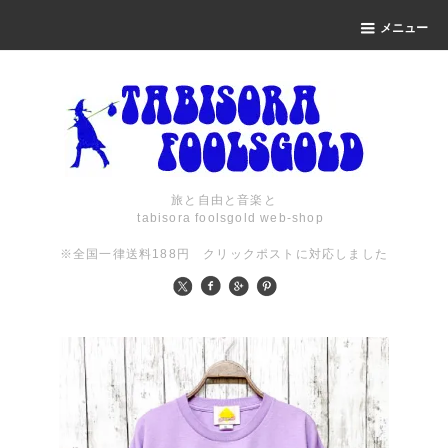
メニュー
旅と自由と音楽と
tabisora foolsgold web-shop
※全国一律送料188円 クリックポストに対応しました