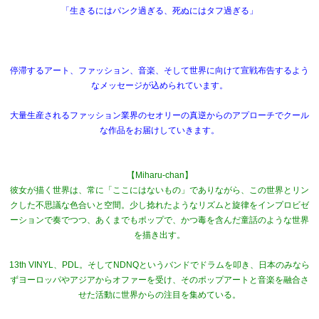
「生きるにはパンク過ぎる、死ぬにはタフ過ぎる」
停滞するアート、ファッション、音楽、そして世界に向けて宣戦布告するよう
なメッセージが込められています。
大量生産されるファッション業界のセオリーの真逆からのアプローチでクール
な作品をお届けしていきます。
【Miharu-chan】
彼女が描く世界は、常に「ここにはないもの」でありながら、この世界とリン
クした不思議な色合いと空間。少し捻れたようなリズムと旋律をインプロビゼ
ーションで奏でつつ、あくまでもポップで、かつ毒を含んだ童話のような世界
を描き出す。
13th VINYL、PDL。そしてNDNQというバンドでドラムを叩き、日本のみなら
ずヨーロッパやアジアからオファーを受け、そのポップアートと音楽を融合さ
せた活動に世界からの注目を集めている。