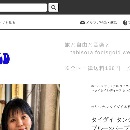
ンツを見る
メルマガ登録・解除
旅と自由と音楽と
tabisora foolsgold w
※全国一律送料188円
ホーム
>
オリジナル タイダイ 
>
タイダイ レディース タン
オリジナル タイダイ 衣料 
タイダイ タン
ブルー×パープ