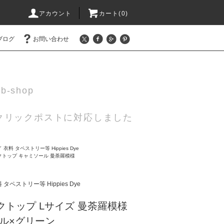
アカウント
カート(0)
ブログ
お問い合わせ
eb-shop
 クリックポストに対応しました
衣料 タペストリー等 Hippies Dye
クトップ キャミソール 曼荼羅模様
タペストリー等 Hippies Dye
クトップ Lサイズ 曼荼羅模様
ル×グリーン