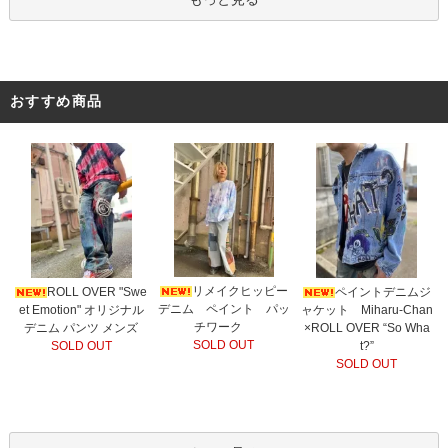
おすすめ商品
リメイクヒッピー
ROLL OVER "Swe
ペイントデニムジ
デニム ペイント パッ
et Emotion" オリジナル
ャケット Miharu-Chan
チワーク
デニム パンツ メンズ
×ROLL OVER “So Wha
SOLD OUT
SOLD OUT
t?”
SOLD OUT