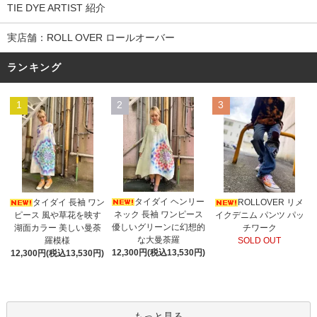
TIE DYE ARTIST 紹介
実店舗：ROLL OVER ロールオーバー
ランキング
1
2
3
タイダイ ヘンリー
タイダイ 長袖 ワン
ROLLOVER リメ
ネック 長袖 ワンピース
ピース 風や草花を映す
イクデニム パンツ パッ
優しいグリーンに幻想的
湖面カラー 美しい曼荼
チワーク
な大曼荼羅
羅模様
SOLD OUT
12,300円(税込13,530円)
12,300円(税込13,530円)
もっと見る