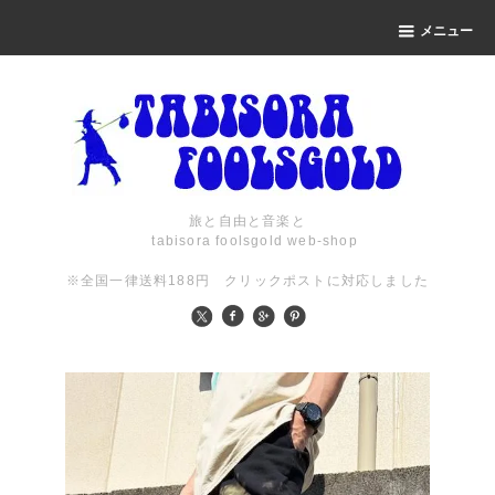
メニュー
旅と自由と音楽と
tabisora foolsgold web-shop
※全国一律送料188円 クリックポストに対応しました