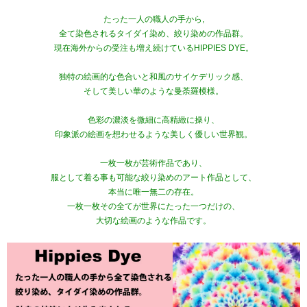
たった一人の職人の手から,
全て染色されるタイダイ染め、絞り染めの作品群。
現在海外からの受注も増え続けているHIPPIES DYE。
独特の絵画的な色合いと和風のサイケデリック感、
そして美しい華のような曼荼羅模様。
色彩の濃淡を微細に高精緻に操り、
印象派の絵画を想わせるような美しく優しい世界観。
一枚一枚が芸術作品であり、
服として着る事も可能な絞り染めのアート作品として、
本当に唯一無二の存在。
一枚一枚その全てが世界にたった一つだけの、
大切な絵画のような作品です。