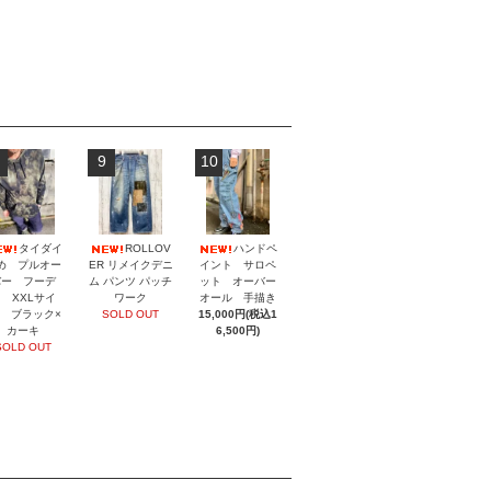
9
10
タイダイ
ROLLOV
ハンドペ
め プルオー
ER リメイクデニ
イント サロペ
バー フーデ
ム パンツ パッチ
ット オーバー
 XXLサイ
ワーク
オール 手描き
 ブラック×
SOLD OUT
15,000円(税込1
カーキ
6,500円)
SOLD OUT