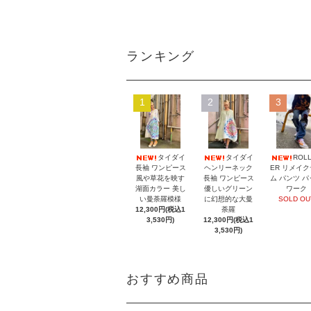
ランキング
1
2
3
タイダイ
タイダイ
ROL
長袖 ワンピース
ヘンリーネック
ER リメイ
風や草花を映す
長袖 ワンピース
ム パンツ 
湖面カラー 美し
優しいグリーン
ワーク
い曼荼羅模様
に幻想的な大曼
SOLD OU
12,300円(税込1
荼羅
3,530円)
12,300円(税込1
3,530円)
おすすめ商品