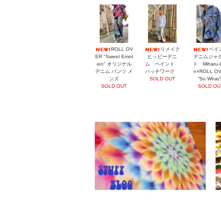
ROLL OV
リメイク
ペイ
ER "Sweet Emot
ヒッピーデニ
デニムジャ
ion" オリジナル
ム ペイント
ト Miharu-
デニム パンツ メ
パッチワーク
n×ROLL O
ンズ
SOLD OUT
“So What?
SOLD OUT
SOLD OU