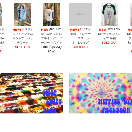
ント
オリジナ
ROLLOV
タイダイ
ROLLOV
ケッ
ルリメイクデニ
ER 13th VINYL
染め トレーナ
ER ラグラン Tシ
ER
Cha
ムシャツ パッ
プルオーバー パ
ー スウェッ
ャツ 半袖
ブ
VER
チワーク
ーカー ホワイト
ト Lサイズ
SOLD OUT
袖
”
SOLD OUT
3,800円(税込4,1
SOLD OUT
T
80円)