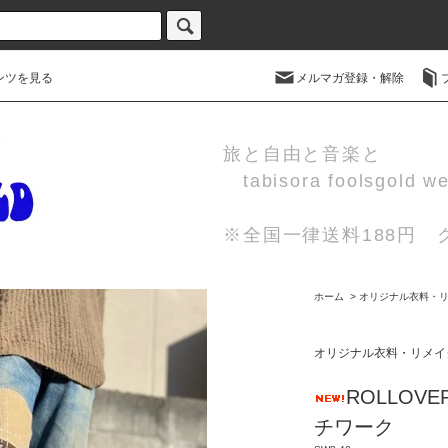
ンツを見る
メルマガ登録・解除
旅と自由と音楽と
tabisora foolsgold w
※全国一律送料188円
ホーム
>
オリジナル衣料・
オリジナル衣料・リメイ
ROLLOV
チワーク