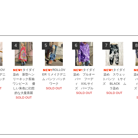
4
5
6
7
8
LOV
タイダイ
ROLLOV
タイダイ
タイダイ
クデニ
染め 新型ヘン
ER リメイクデニ
染め プルオー
染め スウェッ
染
パッチ
リーネック長袖
ム パンツ パッチ
バー フーデ
トパンツ Lサイ
ワンピース 優
ワーク
ィ XXLサイ
ズ BLACK ム
ィ
T
しい朱色に幻想
SOLD OUT
ズ パープル
ラ染め
ズ
的な大曼荼羅
SOLD OUT
SOLD OUT
SOLD OUT