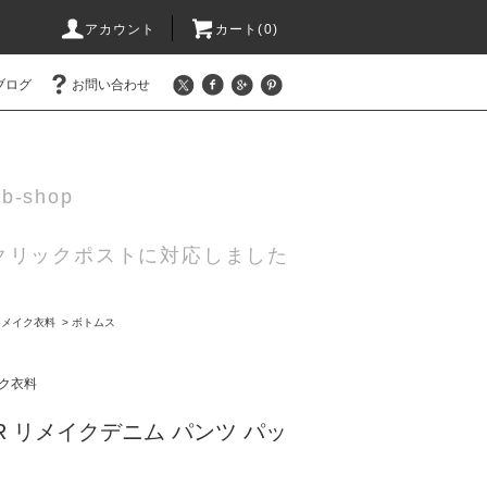
アカウント
カート(0)
ブログ
お問い合わせ
eb-shop
 クリックポストに対応しました
リメイク衣料
>
ボトムス
ク衣料
ER リメイクデニム パンツ パッ