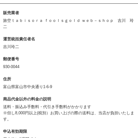
販売業者
旅空ｔａｂｉｓｏｒａ ｆｏｏｌｓｇｏｌｄ ｗｅｂ－ｓｈｏｐ 吉川 玲
二
運営統括責任者名
吉川玲二
郵便番号
930-0044
住所
富山県富山市中央通り1-6-9
商品代金以外の料金の説明
送料・振込み手数料・代引き手数料がかかります
※但し8,000円以上(税別）お買い上げの際の送料は、当店が負担いたしま
す。
申込有効期限