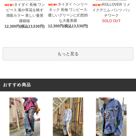
タイダイ ヘンリー
タイダイ 長袖 ワン
ROLLOVER リメ
ネック 長袖 ワンピース
ピース 風や草花を映す
イクデニム パンツ パッ
優しいグリーンに幻想的
湖面カラー 美しい曼荼
チワーク
な大曼荼羅
羅模様
SOLD OUT
12,300円(税込13,530円)
12,300円(税込13,530円)
もっと見る
おすすめ商品