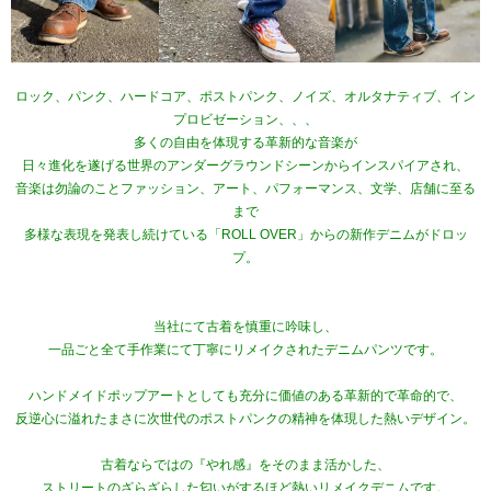
ロック、パンク、ハードコア、ポストパンク、ノイズ、オルタナティブ、イン
プロビゼーション、、、
多くの自由を体現する革新的な音楽が
日々進化を遂げる世界のアンダーグラウンドシーンからインスパイアされ、
音楽は勿論のことファッション、アート、パフォーマンス、文学、店舗に至る
まで
多様な表現を発表し続けている「ROLL OVER」からの新作デニムがドロッ
プ。
当社にて古着を慎重に吟味し、
一品ごと全て手作業にて丁寧にリメイクされたデニムパンツです。
ハンドメイドポップアートとしても充分に価値のある革新的で革命的で、
反逆心に溢れたまさに次世代のポストパンクの精神を体現した熱いデザイン。
古着ならではの『やれ感』をそのまま活かした、
ストリートのざらざらした匂いがするほど熱いリメイクデニムです。