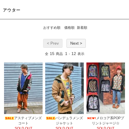
アウター
おすすめ順
価格順
新着順
< Prev
Next >
15
1
12
全
商品
-
表示
アスティブメンズ
バンデュラメンズ
メロコア系POPプ
コート
ジャケット
リントジャージ☆
SOLD OUT
SOLD OUT
SOLD OUT