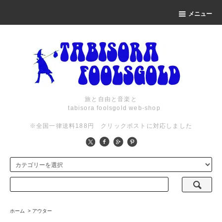
メニュー
旅と自由と音楽と
tabisora foolsgold web-shop
※全国一律送料188円 クリックポストに対応しました
ホーム
>
アウター