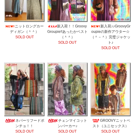
ニットロングカー
新入荷！！Groovy
新入荷♪♪GroovyGr
ディガン（＾＾）
Groupie!!あったかベスト
oupieの新作アウター☆
SOLD OUT
（＾＾）
（＾－＾）完璧ジャケッ
SOLD OUT
ト♪
SOLD OUT
ネパーリフードポ
チェンマイコット
GROOVYニットベ
ンチョ！！
ンパーカー♪
スト（ユニセックス）
SOLD OUT
SOLD OUT
SOLD OUT