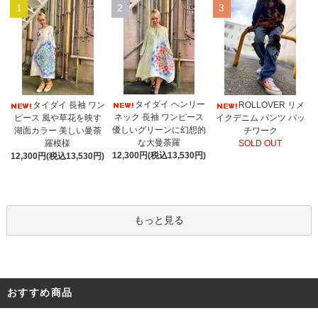
1
2
3
タイダイ ヘンリー
タイダイ 長袖 ワン
ROLLOVER リメ
ネック 長袖 ワンピース
ピース 風や草花を映す
イクデニム パンツ パッ
優しいグリーンに幻想的
湖面カラー 美しい曼荼
チワーク
な大曼荼羅
羅模様
SOLD OUT
12,300円(税込13,530円)
12,300円(税込13,530円)
もっと見る
おすすめ商品