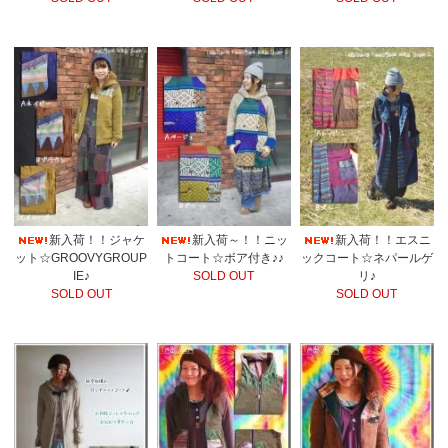
新入荷！！ジャケ
新入荷～！！ニッ
新入荷！！エスニ
ット☆GROOVYGROUP
トコート☆ボア付き♪♪
ックコート☆ネパールゲ
IE♪
SOLD OUT
リ♪
SOLD OUT
SOLD OUT