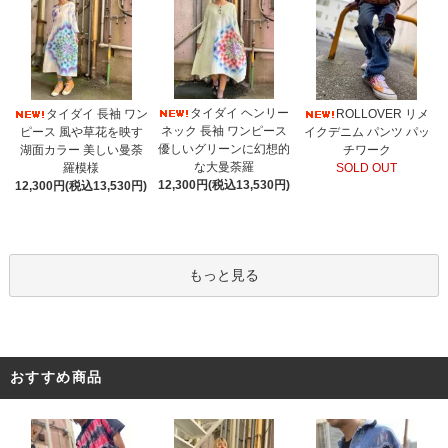
タイダイ ヘンリー
タイダイ 長袖 ワン
ROLLOVER リメ
ネック 長袖 ワンピース
ピース 風や草花を映す
イクデニム パンツ パッ
優しいグリーンに幻想的
湖面カラー 美しい曼荼
チワーク
な大曼荼羅
羅模様
SOLD OUT
12,300円(税込13,530円)
12,300円(税込13,530円)
もっと見る
おすすめ商品