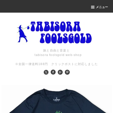
メニュー
旅と自由と音楽と
tabisora foolsgold web-shop
※全国一律送料188円 クリックポストに対応しました