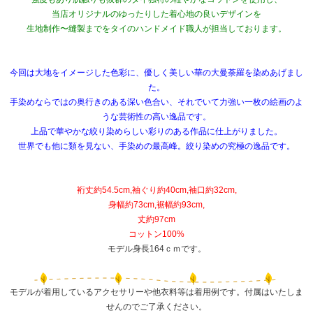
当店オリジナルのゆったりした着心地の良いデザインを
生地制作〜縫製までをタイのハンドメイド職人が担当しております。
今回は大地をイメージした色彩に、優しく美しい華の大曼荼羅を染めあげまし
た。
手染めならではの奥行きのある深い色合い、それでいて力強い一枚の絵画のよ
うな芸術性の高い逸品です。
上品で華やかな絞り染めらしい彩りのある作品に仕上がりました。
世界でも他に類を見ない、手染めの最高峰。絞り染めの究極の逸品です。
裄丈約54.5cm,袖ぐり約40cm,袖口約32cm,
身幅約73cm,裾幅約93cm,
丈約97cm
コットン100%
モデル身長164ｃｍです。
モデルが着用しているアクセサリーや他衣料等は着用例です。付属はいたしま
せんのでご了承ください。