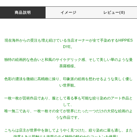
商品説明
イメージ
レビュー(0)
現在海外からの受注も増え続けている当店オーナーが全て手染めするHIPPIES
DYE。
独特の絵画的な色合いと和風のサイケデリック感、そして美しい華のような曼
荼羅模様。
色彩の濃淡を微細に高精緻に操り、印象派の絵画を想わせるような美しく優し
い世界観。
一枚一枚が芸術作品であり、服として着る事も可能な絞り染めのアート作品と
して、
唯一無二であり、一枚一枚その全てが世界にたった一つだけの大切な絵画のよ
うな作品です。
こちらは店主が世界中を旅してようやく見つけた、絞り染めに最も適し、また
強度もあり肌触りも抜群のタイ独特の軽やかなコットンを使用し、