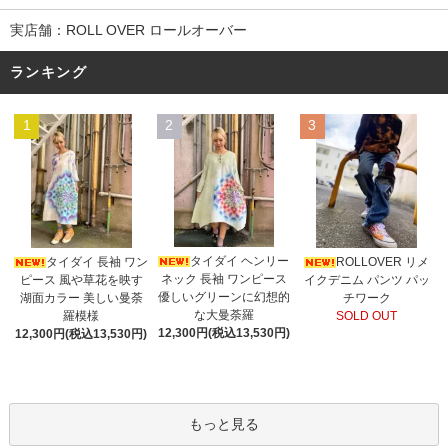
実店舗：ROLL OVER ロールオーバー
ランキング
1
2
3
タイダイ ヘンリー
タイダイ 長袖 ワン
ROLLOVER リメ
ネック 長袖 ワンピース
ピース 風や草花を映す
イクデニム パンツ パッ
優しいグリーンに幻想的
湖面カラー 美しい曼荼
チワーク
な大曼荼羅
羅模様
SOLD OUT
12,300円(税込13,530円)
12,300円(税込13,530円)
もっと見る