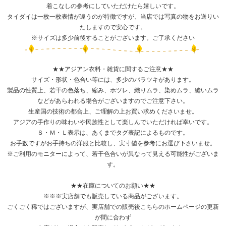
着こなしの参考にしていただけたら嬉しいです。
タイダイは一枚一枚表情が違うのが特徴ですが、当店では写真の物をお送りい
たしますので安心です。
※サイズは多少前後することがございます。ご了承ください
★★アジアン衣料・雑貨に関するご注意★★
サイズ・形状・色合い等には、多少のバラツキがあります。
製品の性質上、若干の色落ち、縮み、ホツレ、織りムラ、染めムラ、縫いムラ
などがあらわれる場合がございますのでご注意下さい。
生産国の技術の都合上、ご理解の上お買い求めくださいませ。
アジアの手作りの味わいや民族性として楽しんでいただければ幸いです。
Ｓ・Ｍ・Ｌ表示は、あくまでタグ表記によるものです。
お手数ですがお手持ちの洋服と比較し、実寸値を参考にお選び下さいませ。
※ご利用のモニターによって、若干色合いが異なって見える可能性がございま
す。
★★在庫についてのお願い★★
※※※実店舗でも販売している商品がございます。
ごくごく稀ではございますが、実店舗での販売後こちらのホームページの更新
が間に合わず