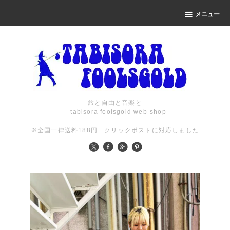
メニュー
旅と自由と音楽と
tabisora foolsgold web-shop
※全国一律送料188円 クリックポストに対応しました