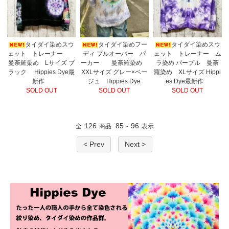
タイダイ染めスウ
タイダイ染めフー
タイダイ染めスウ
ェット トレーナー
ディ プルオーバー パ
ェット トレーナー ム
曼荼羅染め Lサイズ ブ
ーカー 曼荼羅染め
ラ染め パープル 曼荼
ラック Hippies Dye最
XXLサイズ グレー×ベー
羅染め XLサイズ Hippi
新作
ジュ Hippies Dye
es Dye最新作
SOLD OUT
SOLD OUT
SOLD OUT
126
85
96
全
商品
-
表示
< Prev
Next >