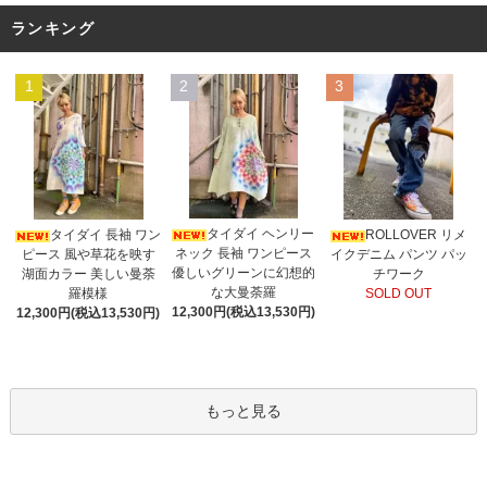
ランキング
1
2
3
タイダイ ヘンリー
タイダイ 長袖 ワン
ROLLOVER リメ
ネック 長袖 ワンピース
ピース 風や草花を映す
イクデニム パンツ パッ
優しいグリーンに幻想的
湖面カラー 美しい曼荼
チワーク
な大曼荼羅
羅模様
SOLD OUT
12,300円(税込13,530円)
12,300円(税込13,530円)
もっと見る