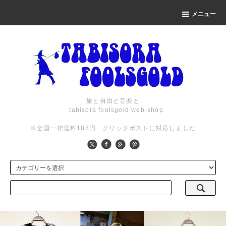
メニュー
旅と自由と音楽と
tabisora foolsgold web-shop
※全国一律送料188円 クリックポストに対応しました